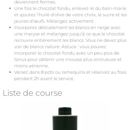
deviennent fermes.
Une fois le chocolat fondu, enlevez-le du bain-marie
et ajoutez l’huile d’olive de votre choix, le sucre et les
jaunes d’œufs. Mélangez activement.
Incorporez délicatement les blancs en neige avec
une maryse et mélangez jusqu’à ce que le chocolat
recouvre entièrement les blancs. Vous ne devez plus
voir de blancs nature. Astuce : vous pouvez
incorporer le chocolat fondu avec un peu plus de
tonus pour obtenir une mousse plus onctueuse et
moins aérienne.
Versez dans 8 pots ou ramequins et réservez au frais
pendant 2h avant le service.
Liste de course