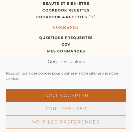
BEAUTÉ ET BIEN-ÊTRE
COOKBOOK RECETTES
COOKBOOK 4 RECETTES ÉTÉ
COMMANDE
QUESTIONS FRÉQUENTES
CGV
MES COMMANDES
MON COMPTE
Gérer les cookies
Nous utilisons des cookies pour optimiser notre site web et notre
RÉTRACTATION
service.
TOUT ACCEPTER
TOUT REFUSER
© Moulin des Pénitents 2026 |
Propulsé par
L’agence
web Marque Digitale
VOIR LES PRÉFÉRENCES
LIVRAISON OFFERTE
en France
MENTIONS LÉGALES
POLITIQUE DE CONFIDENTIALITÉ