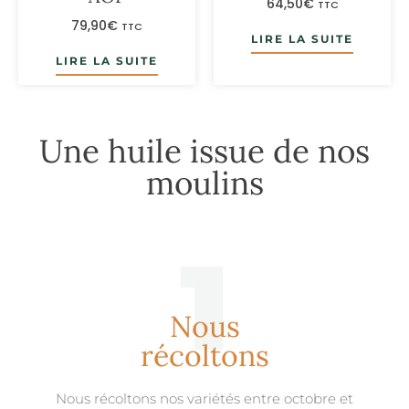
64,50
€
TTC
79,90
€
TTC
LIRE LA SUITE
LIRE LA SUITE
Une huile issue de nos
moulins
1
Nous
récoltons
Nous récoltons nos variétés entre octobre et