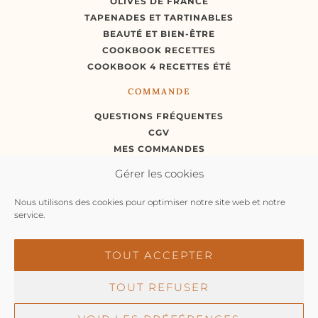
OLIVES DE FRANCE
TAPENADES ET TARTINABLES
BEAUTÉ ET BIEN-ÊTRE
COOKBOOK RECETTES
COOKBOOK 4 RECETTES ÉTÉ
COMMANDE
QUESTIONS FRÉQUENTES
CGV
MES COMMANDES
MON COMPTE
Gérer les cookies
Nous utilisons des cookies pour optimiser notre site web et notre
RÉTRACTATION
service.
TOUT ACCEPTER
TOUT REFUSER
© Moulin des Pénitents 2026 |
Propulsé par
L’agence
web Marque Digitale