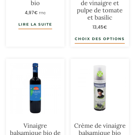
bio
de vinaigre et
pulpe de tomate
4,97
€
TTC
et basilic
LIRE LA SUITE
13,45
€
CHOIX DES OPTIONS
Vinaigre
Crème de vinaigre
balsamique bio de
balsamique bio