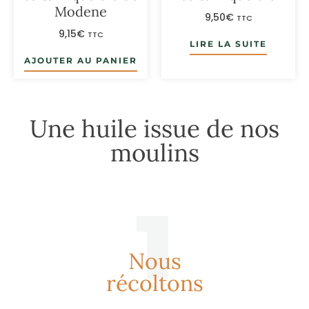
Modene
9,50
€
TTC
9,15
€
TTC
LIRE LA SUITE
AJOUTER AU PANIER
Une huile issue de nos
moulins
1
Nous
récoltons